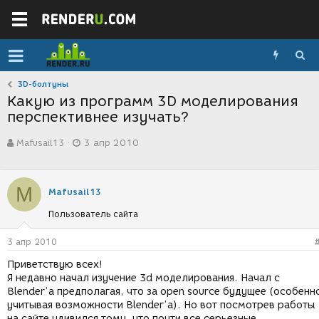
3D-болтуны
Какую из программ 3D моделирования
перспективнее изучать?
А
Д
Mafusail13
3 апр 2010
в
а
т
т
о
а
р
с
M
Mafusail13
т
о
е
з
Пользователь сайта
м
д
ы
а
3 апр 2010
н
и
Приветствую всех!
я
Я недавно начал изучение 3d моделирования. Начал с
Blender’a предполагая, что за open source будущее (особенн
учитывая возможности Blender’a). Но вот посмотрев работы
на сайте удивился тому, что почти все серьезные