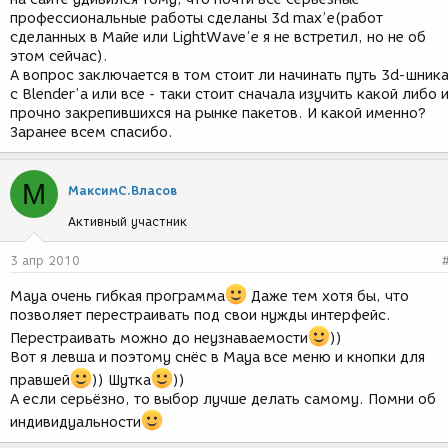
профессиональные работы сделаны 3d max’e(работ
сделанных в Майе или LightWave’e я не встретил, но не об
этом сейчас).
А вопрос заключается в том стоит ли начинать путь 3d-шник
с Blender’a или все - таки стоит сначала изучить какой либо 
прочно закрепившихся на рынке пакетов. И какой именно?
Заранее всем спасибо.
М
МаксимС.Власов
Активный участник
3 апр 2010
Maya очень гибкая программа
Даже тем хотя бы, что
позволяет перестраивать под свои нужды интерфейс.
Перестраивать можно до неузнаваемости
))
Вот я левша и поэтому снёс в Maya все меню и кнопки для
правшей
)) Шутка
))
А если серьёзно, то выбор лучше делать самому. Помни об
индивидуальности