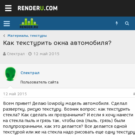
Материалы, текстуры
Как текстурить окна автомобиля?
А
Д
Спектрал
12 май 2015
в
а
т
т
о
а
р
с
Спектрал
т
о
Пользователь сайта
е
з
м
д
ы
а
12 май 2015
н
Всем привет! Делаю lowpoly модель автомобиля. Сделал
и
развертку, рисую текстуру. Возник вопрос: как текстурить
я
стекла? Как сделать их прозрачными? И если я хочу нанести
на стекла пыль и грязь так, чтобы она (пыль, грязь) были
полупрозрачными, как это делается? Все делается одной
текстурой или же на стекла надо рисовать еще одну текстур