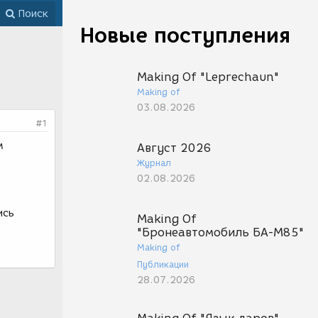
Поиск
Новые поступления
Making Of "Leprechaun"
Making of
03.08.2026
#1
м
Август 2026
Журнал
02.08.2026
ись
Making Of
"Бронеавтомобиль БА-М85"
Making of
Публикации
28.07.2026