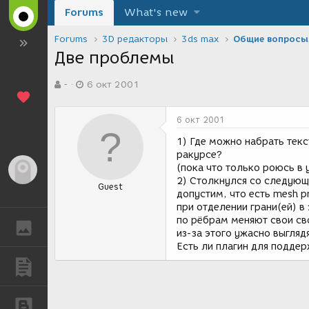
Forums
What's new
Forums
3D редакторы
3ds max
Общие вопросы
Две проблемы
А
Д
-
6 окт 2001
в
а
т
т
о
а
6 окт 2001
р
с
т
о
1) Где можно набрать тек
е
з
ракурсе?
м
д
(пока что только роюсь в 
Гость
ы
а
2) Столкнулся со следую
Guest
н
допустим, что есть mesh pr
и
при отделении грани(ей) в
я
по рёбрам меняют свои св
ГАЛЕРЕЯ
из-за этого ужасно выгляд
Есть ли плагин для подде
ПУБЛИКАЦИИ
БЛОГИ