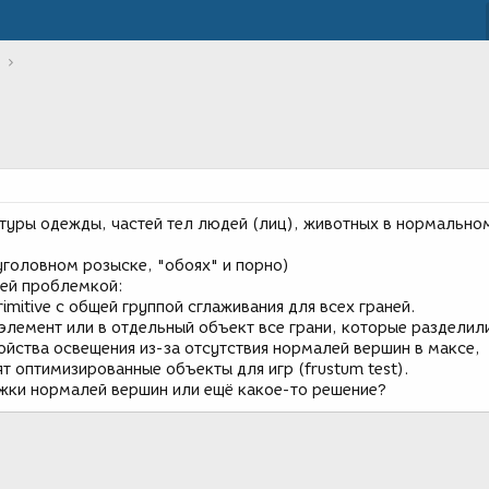
стуры одежды, частей тел людей (лиц), животных в нормально
уголовном розыске, "обоях" и порно)
щей проблемкой:
imitive с общей группой сглаживания для всех граней.
 элемент или в отдельный объект все грани, которые разделил
ойства освещения из-за отсутствия нормалей вершин в максе,
ят оптимизированные объекты для игр (frustum test).
ржки нормалей вершин или ещё какое-то решение?