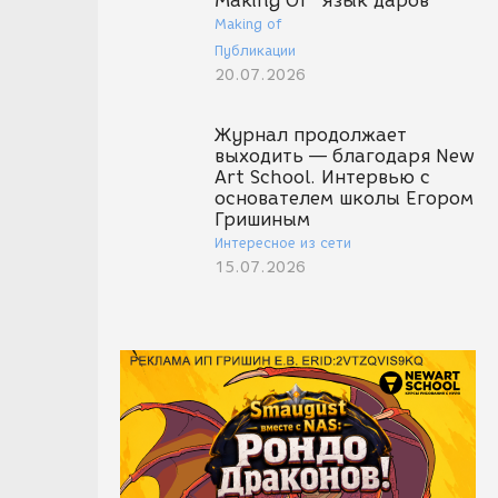
Making Of "Язык даров"
Making of
Публикации
20.07.2026
Журнал продолжает
выходить — благодаря New
Art School. Интервью с
основателем школы Егором
Гришиным
Интересное из сети
15.07.2026