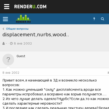
Общие вопросы
displacement,nurbs,wood..
А
Д
-
8 янв 2002
в
а
т
т
о
а
Guest
р
с
т
о
е
з
м
д
8 янв 2002
ы
а
н
Привет всем,я начинающий в 3Д и возникло несколько
и
вопросов:
я
1.Как можно уменьший "силу" дисплэйсмента,вроди все
параметры испробовал,а всеравно как взрыв получается....
2.Из чего лучше делать одеяло?Нурбс?Если да,то как можно
сделать характерные неровности?
3.И последнее как сделать реальную текстуру дерева?Дела