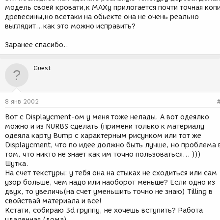
модель своей кровати,к МАХу прилогается почти точная коп
древесины,но всетаки на обьекте она не очень реально
выглядит...как это можно исправить?
Заранее спасибо..
Guest
8 янв 2002
Вот с Displaycment-ом у меня тоже нелады. А вот одеялко
можно и из NURBS сделать (примени только к материалу
одеяла карту Bump с характерным рисунком или тот же
Displaycment, что по идее должно быть лучше, но проблема 
том, что никто не знает как им точно пользоваться... )))
Шутка.
На счет текстуры: у тебя она на стыках не сходиться или сам
узор больше, чем надо или наоборот меньше? Если одно из
двух, то увеличь(на счет уменьшить точно не знаю) Tilling в
свойствай материала и все!
Кстати, собираю 3d группу, не хочешь вступить? Работа
удаленная (дома).