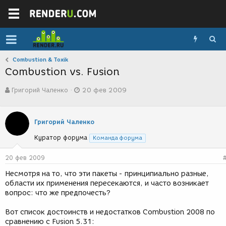
Combustion & Toxik
Combustion vs. Fusion
А
Д
Григорий Чаленко
20 фев 2009
в
а
т
т
о
а
р
с
Григорий Чаленко
т
о
Куратор форума
е
з
Команда форума
м
д
ы
а
20 фев 2009
н
Несмотря на то, что эти пакеты - принципиально разные,
и
области их применения пересекаются, и часто возникает
я
вопрос: что же предпочесть?
Вот список достоинств и недостатков Combustion 2008 по
сравнению с Fusion 5.31: