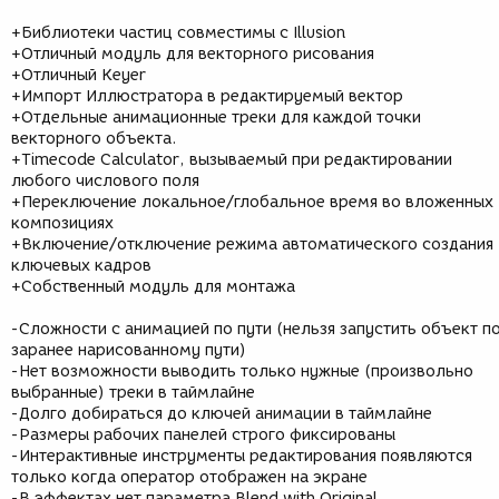
+Библиотеки частиц совместимы с Illusion
+Отличный модуль для векторного рисования
+Отличный Keyer
+Импорт Иллюстратора в редактируемый вектор
+Отдельные анимационные треки для каждой точки
векторного объекта.
+Timecode Calculator, вызываемый при редактировании
любого числового поля
+Переключение локальное/глобальное время во вложенных
композициях
+Включение/отключение режима автоматического создания
ключевых кадров
+Собственный модуль для монтажа
-Сложности с анимацией по пути (нельзя запустить объект п
заранее нарисованному пути)
-Нет возможности выводить только нужные (произвольно
выбранные) треки в таймлайне
-Долго добираться до ключей анимации в таймлайне
-Размеры рабочих панелей строго фиксированы
-Интерактивные инструменты редактирования появляются
только когда оператор отображен на экране
-В эффектах нет параметра Blend with Original