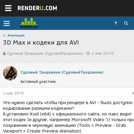
Анимация
3D Max и кодеки для AVI
А
Д
Суровый Тридэшник (СуровыйТридэшник)
2 янв 2019
в
а
т
т
о
а
р
с
Суровый Тридэшник (СуровыйТридэшник)
т
о
Активный участник
е
з
м
д
ы
а
2 янв 2019
н
Что нужно сделать чтобы при рендере в AVI - было доступно
и
кодирование разными кодеками?
я
Я установил Xvid (x64) с официального сайта, но макс видит
этот кодек (и другие, например Microsoft Video 1) только пр
сохранении в черновую анимацию (Tools > Preview - Grab
Viewport > Create Preview Animation).