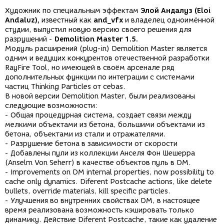
Художник по специальным эффектам
Элой Андалуз (Eloi
Andaluz),
известный как
and_vfx
и владелец одноимённой
студии, выпустил новую версию своего решения для
разрушений -
Demolition Master 1.5.
Модуль расширений (plug-in) Demolition Master является
одним и ведущих конкурентов отечественной разработки
RayFire Tool, но имеющей в своём арсенале ряд
дополнительных функции по интеграции с системами
частиц Thinking Particles от cebas.
В новой версии Demolition Master, были реализованы
следующие возможности:
- Общая процедурная система, создает связи между
мелкими объектами из бетона, большими объектами из
бетона, объектами из стали и отражателями.
- Разрушение бетона в зависимости от скорости
- Добавлены пули из коллекции Анселя Фон Шешерра
(Anselm Von Seherr) в качестве объектов пуль в DM.
- Improvements on DM internal properties, now possibility to
cache only dynamics. Diferent Postcache actions, like delete
bullets, override materials, kill specific particles.
- Улучшения во внутренних свойствах DM, в настоящее
время реализована возможность кэшировать только
динамику. Действие Diferent Postcache, такие как удаление