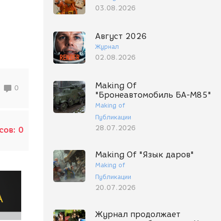
03.08.2026
Август 2026
Журнал
02.08.2026
Making Of
0
"Бронеавтомобиль БА-М85"
Making of
Публикации
28.07.2026
сов:
0
Making Of "Язык даров"
Making of
Публикации
20.07.2026
Журнал продолжает