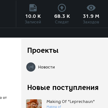
10.0 K
68.3 K
31.9 M
Записей
Следят
Заходов
Проекты
Новости
Новые поступления
о от
Making Of "Leprechaun"
Making of