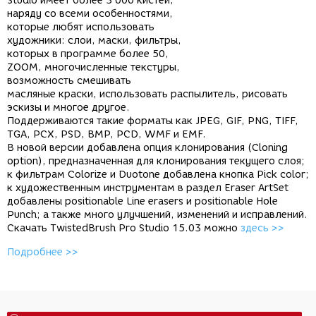
Studio имеет более 3 000 кистей,
наряду со всеми особенностями,
которые любят использовать
художники: слои, маски, фильтры,
которых в программе более 50,
ZOOM, многочисленные текстуры,
возможность смешивать
масляные краски, использовать распылитель, рисовать
эскизы и многое другое.
Поддерживаются такие форматы как JPEG, GIF, PNG, TIFF,
TGA, PCX, PSD, BMP, PCD, WMF и EMF.
В новой версии добавлена опция клонирования (Cloning
option), предназначенная для клонирования текущего слоя;
к фильтрам Colorize и Duotone добавлена кнопка Pick color;
к художественным инструментам в раздел Eraser ArtSet
добавлены positionable Line erasers и positionable Hole
Punch; а также много улучшений, изменений и исправлений.
Скачать TwistedBrush Pro Studio 15.03 можно
здесь >>
Подробнее >>