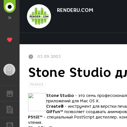
RENDERU.COM
03.09.2003
Stone Studio д
Гость
РАЗНОЕ
ГАЛЕРЕЯ
Stone Studio
- это семь профессиональ
приложений для Mac OS X.
Create®
- инструмент для верстки печа
ПУБЛИКАЦИИ
GIFfun™
позволяет создавать анимиров
PStill™
- специальный PostScript дистиллер, ко
чтения.
БЛОГИ