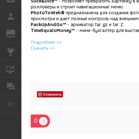
Slice&Dice™
- позволяет превратить картинку в 
ролловеры и строит навигационные меню.
PhotoToWeb®
предназначена для создания фот
РАБОТА
просмотра и дает полный контроль над внешни
PackUpAndGo™
- архиватор tar.gz и tar.Z.
TimeEqualsMoney™
- мини-бухгалтер для выста
REN
ЖУРНАЛ
Подробнее >>
Скачать >>
КОНКУРСЫ
КУРСЫ
ФОРУМ
Сохранить
RU
Русский
0