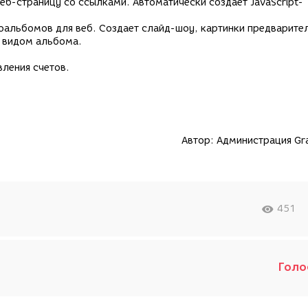
веб-страницу со ссылками. Автоматически создает JavaScript-
оальбомов для веб. Создает слайд-шоу, картинки предварите
м видом альбома.
вления счетов.
Автор:
Администрация Gra
451
Голо