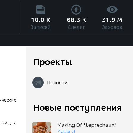
10.0 K
68.3 K
31.9 M
Записей
Следят
Заходов
Проекты
Новости
ических
Новые поступления
ный для
Making Of "Leprechaun"
Making of