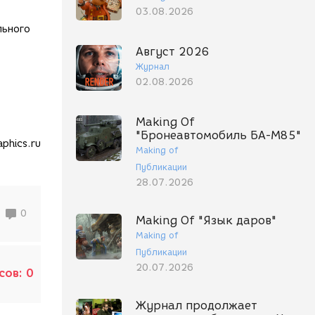
03.08.2026
льного
Август 2026
Журнал
02.08.2026
Making Of
"Бронеавтомобиль БА-М85"
phics.ru
Making of
Публикации
28.07.2026
0
Making Of "Язык даров"
Making of
Публикации
20.07.2026
сов:
0
Журнал продолжает