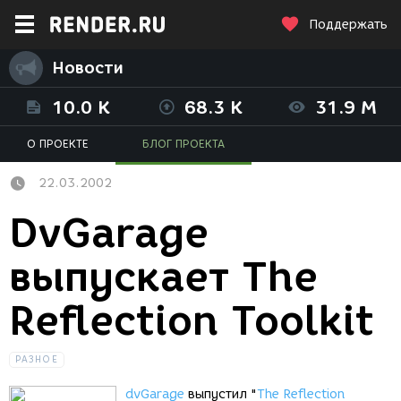
Поддержать
Новости
10.0 K
68.3 K
31.9 M
О ПРОЕКТЕ
БЛОГ ПРОЕКТА
22.03.2002
DvGarage
выпускает The
Reflection Toolkit
РАЗНОЕ
dvGarage
выпустил "
The Reflection