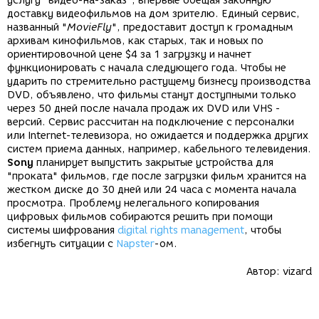
услугу "видео-на-заказ", впервые обещая законную
доставку видеофильмов на дом зрителю. Единый сервис,
названный "
MovieFly
", предоставит доступ к громадным
архивам кинофильмов, как старых, так и новых по
ориентировочной цене $4 за 1 загрузку и начнет
функционировать с начала следующего года. Чтобы не
ударить по стремительно растущему бизнесу производства
DVD, объявлено, что фильмы станут доступными только
через 50 дней после начала продаж их DVD или VHS -
версий. Сервис рассчитан на подключение с персоналки
или Internet-телевизора, но ожидается и поддержка других
систем приема данных, например, кабельного телевидения.
Sony
планирует выпустить закрытые устройства для
"проката" фильмов, где после загрузки фильм хранится на
жестком диске до 30 дней или 24 часа с момента начала
просмотра. Проблему нелегального копирования
цифровых фильмов собираются решить при помощи
системы шифрования
digital rights management
, чтобы
избегнуть ситуации с
Napster
-ом.
Автор:
vizard