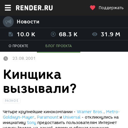
Поддержать
Новости
10.0 K
68.3 K
31.9 M
О ПРОЕКТЕ
БЛОГ ПРОЕКТА
23.08.2001
Кинщика
вызывали?
РАЗНОЕ
Четыре крупнейшие кинокомпании -
Warner Bros.
,
Metro-
Goldwyn-Mayer
,
Paramount
и
Universal
- откликнулись на
инициативу
Sony
предоставить пользователям Интернет