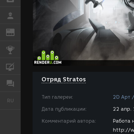
РАБОТА
REN
ЖУРНАЛ
КОНКУРСЫ
КУРСЫ
Отряд Stratos
ФОРУМ
Тип галереи:
2D Арт 
RU
Русский
Дата публикации:
22 апр. 
Комментарий автора:
Работа 
http://