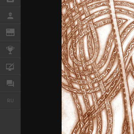
РАБОТА
REN
ЖУРНАЛ
КОНКУРСЫ
КУРСЫ
ФОРУМ
RU
Русский