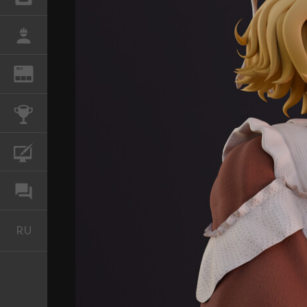
РАБОТА
REN
ЖУРНАЛ
КОНКУРСЫ
КУРСЫ
ФОРУМ
RU
Русский