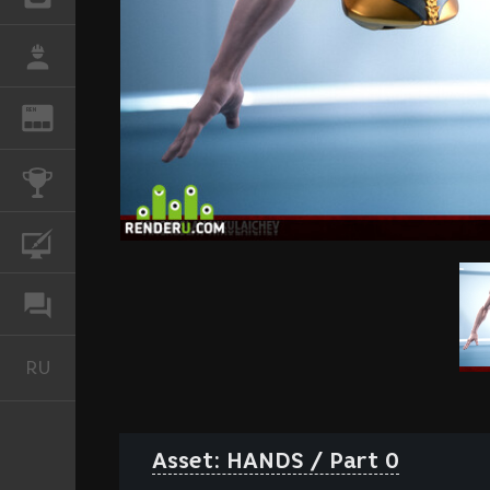
РАБОТА
REN
ЖУРНАЛ
КОНКУРСЫ
КУРСЫ
ФОРУМ
RU
Русский
Asset: HANDS / Part 0