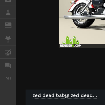
РАБОТА
REN
ЖУРНАЛ
КОНКУРСЫ
КУРСЫ
ФОРУМ
RU
Русский
zed dead baby! zed dead...