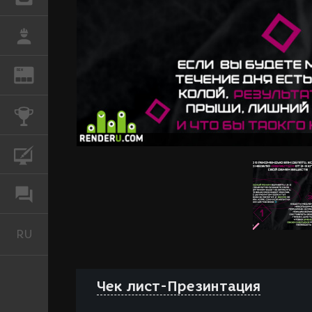
РАБОТА
REN
ЖУРНАЛ
КОНКУРСЫ
КУРСЫ
ФОРУМ
RU
Русский
Чек лист-Презинтация