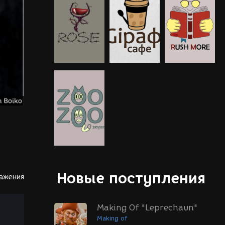
Новые поступления
ражения
Making Of "Leprechaun"
Making of