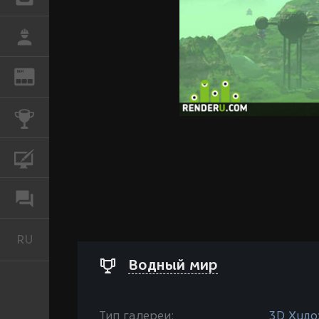
РАБОТА
REN
ЖУРНАЛ
КОНКУРСЫ
КУРСЫ
ФОРУМ
RU
Русский
Водный мир
Тип галереи:
3D Худо