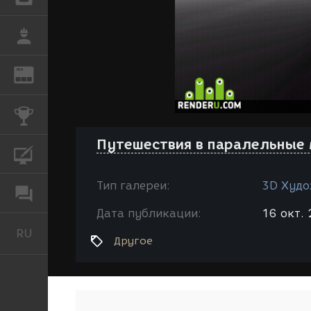
РАБОТА
REN
ЖУРНАЛ
КОНКУРСЫ
Путешествия в паралельные
КУРСЫ
Тип галереи:
3D Худо
ФОРУМ
Дата публикации:
16 окт. 
RU
Русский
Другое