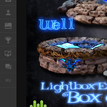
РАБОТА
REN
ЖУРНАЛ
КОНКУРСЫ
КУРСЫ
ФОРУМ
RU
Русский