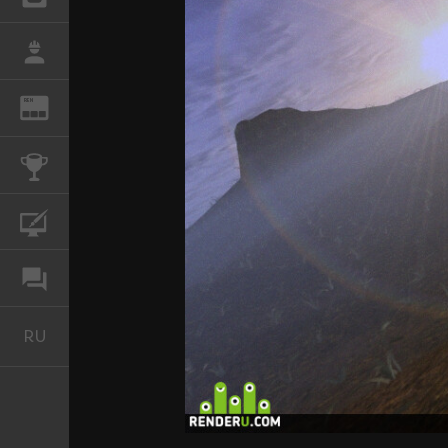
РАБОТА
REN
ЖУРНАЛ
КОНКУРСЫ
КУРСЫ
ФОРУМ
RU
Русский