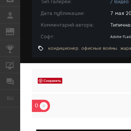
Тип галереи:
/ Видео
Дата публикации:
7 мая 20
РАБОТА
Комментарий автора:
Типичная
REN
ЖУРНАЛ
Софт:
Adobe FLas
КОНКУРСЫ
кондиционер
офисные войны
жар
КУРСЫ
Сохранить
ФОРУМ
RU
Русский
0