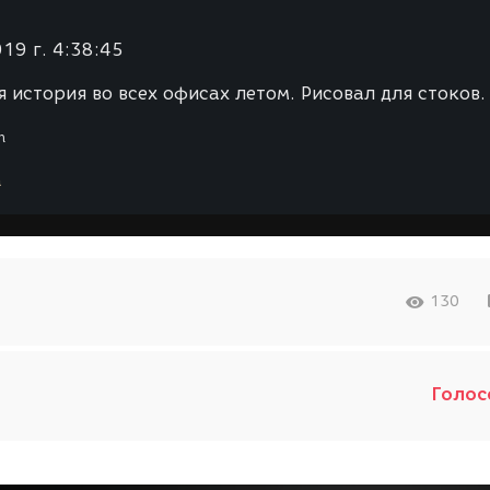
19 г. 4:38:45
 история во всех офисах летом. Рисовал для стоков.
h
а
130
Голос