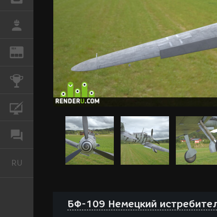
РАБОТА
REN
ЖУРНАЛ
КОНКУРСЫ
КУРСЫ
ФОРУМ
RU
Русский
БФ-109 Немецкий истребител