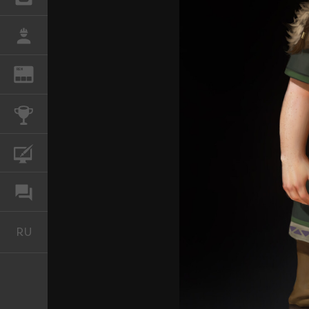
РАБОТА
REN
ЖУРНАЛ
КОНКУРСЫ
КУРСЫ
ФОРУМ
RU
Русский