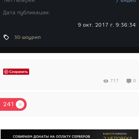
Тип галереи:
/ Видео
Дата публикации:
9 окт. 2017 г. 9:36:34
3D шоурил
Сохранить
717
0
241