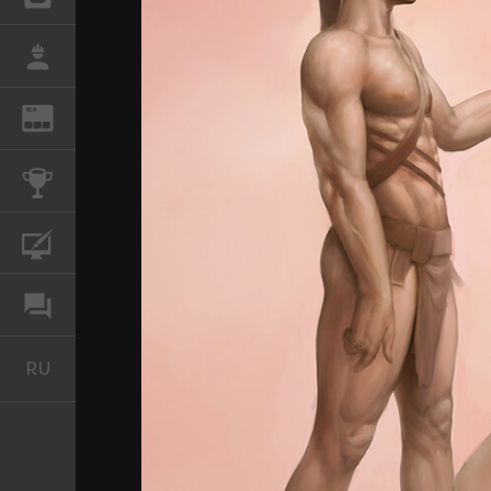
РАБОТА
REN
ЖУРНАЛ
КОНКУРСЫ
КУРСЫ
ФОРУМ
RU
Русский