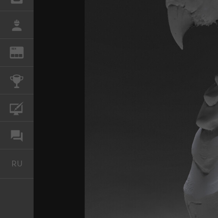
РАБОТА
REN
ЖУРНАЛ
КОНКУРСЫ
КУРСЫ
ФОРУМ
RU
Русский