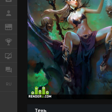
РАБОТА
REN
ЖУРНАЛ
КОНКУРСЫ
КУРСЫ
ФОРУМ
RU
Русский
Тень