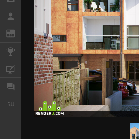
РАБОТА
REN
ЖУРНАЛ
КОНКУРСЫ
КУРСЫ
ФОРУМ
RU
Русский