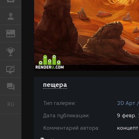
РАБОТА
REN
ЖУРНАЛ
КОНКУРСЫ
КУРСЫ
пещера
ФОРУМ
Тип галереи:
2D Арт 
RU
Русский
Дата публикации:
9 февр. 
Комментарий автора:
концепт