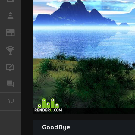
РАБОТА
REN
ЖУРНАЛ
КОНКУРСЫ
КУРСЫ
ФОРУМ
RU
Русский
GoodBye