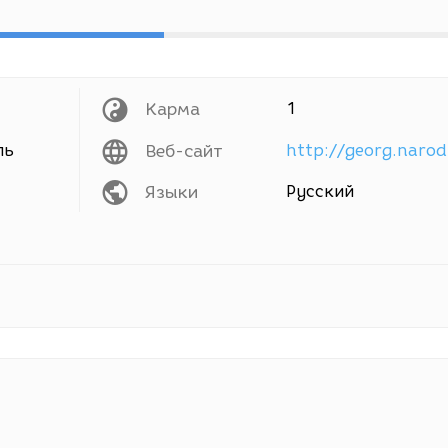
Карма
1
ль
Веб-сайт
http://georg.narod
Языки
Русский