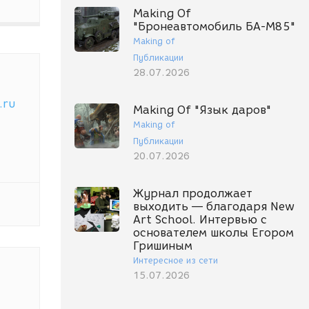
Making Of
"Бронеавтомобиль БА-М85"
Making of
Публикации
28.07.2026
.ru
Making Of "Язык даров"
Making of
Публикации
20.07.2026
Журнал продолжает
выходить — благодаря New
Art School. Интервью с
основателем школы Егором
Гришиным
Интересное из сети
15.07.2026