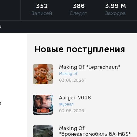
352
386
3.99 M
Записей
Следят
Заходов
О
Новые поступления
Making Of "Leprechaun"
Making of
03.08.2026
Август 2026
д
Журнал
02.08.2026
Making Of
"Бронеавтомобиль БА-М85"