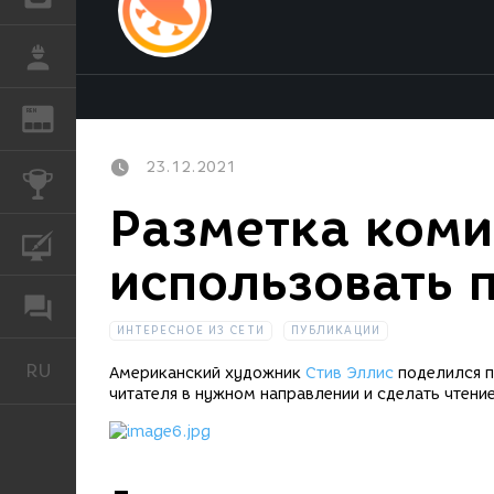
РАБОТА
REN
ЖУРНАЛ
23.12.2021
КОНКУРСЫ
Разметка коми
КУРСЫ
использовать 
ФОРУМ
ИНТЕРЕСНОЕ ИЗ СЕТИ
ПУБЛИКАЦИИ
RU
Русский
Американский художник
Стив Эллис
поделился п
читателя в нужном направлении и сделать чтени