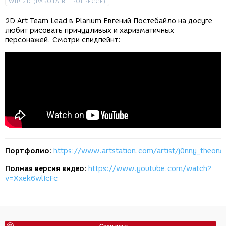
WIP 2D (РАБОТА В ПРОГРЕССЕ)
2D Art Team Lead в Plarium Евгений Постебайло на досуге
любит рисовать причудливых и харизматичных
персонажей. Смотри спидпейнт:
Портфолио:
https://www.artstation.com/artist/j0nny_theone
Полная версия видео:
https://www.youtube.com/watch?
v=Xxek6wlIcFc
Сохранить