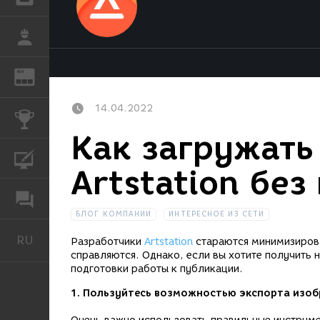
РАБОТА
REN
ЖУРНАЛ
14.04.2022
КОНКУРСЫ
Как загружать
КУРСЫ
Artstation без
ФОРУМ
БЛОГ КОМПАНИИ
ИНТЕРЕСНОЕ ИЗ СЕТИ
RU
Русский
Разработчики
Artstation
стараются минимизирова
справляются. Однако, если вы хотите получить 
подготовки работы к публикации.
1. Пользуйтесь возможностью экспорта изо