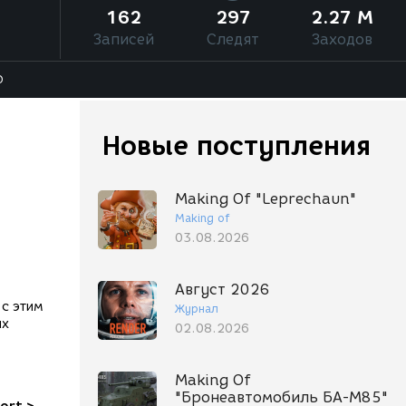
162
297
2.27 M
Записей
Следят
Заходов
О
Новые поступления
Making Of "Leprechaun"
Making of
03.08.2026
Август 2026
 с этим
Журнал
ях
02.08.2026
Making Of
"Бронеавтомобиль БА-М85"