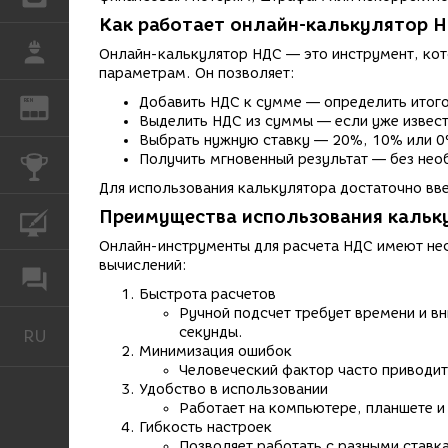
Как работает онлайн-калькулятор 
РАБОТА
Онлайн-калькулятор НДС — это инструмент, кот
параметрам. Он позволяет:
Добавить НДС к сумме — определить итого
REN
ЖУРНАЛ
Выделить НДС из суммы — если уже извест
Выбрать нужную ставку — 20%, 10% или 0
Получить мгновенный результат — без нео
КОНКУРСЫ
Для использования калькулятора достаточно вв
Преимущества использования кальк
КУРСЫ
Онлайн-инструменты для расчета НДС имеют не
вычислений:
ФОРУМ
Быстрота расчетов
Ручной подсчет требует времени и в
секунды.
RU
Русский
Минимизация ошибок
Человеческий фактор часто приводит
Удобство в использовании
Работает на компьютере, планшете и
Гибкость настроек
Позволяет работать с разными ставк