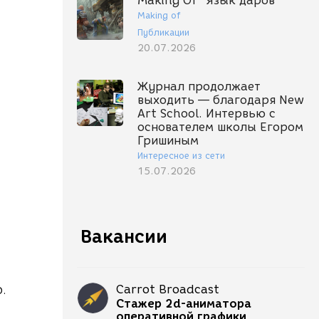
Making Of "Язык даров"
Making of
Публикации
20.07.2026
Журнал продолжает
выходить — благодаря New
Art School. Интервью с
основателем школы Егором
Гришиным
Интересное из сети
15.07.2026
Вакансии
Carrot Broadcast
О.
Стажер 2d-аниматора
оперативной графики