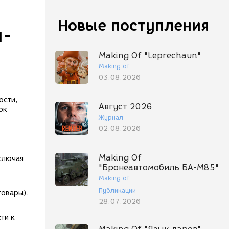
Новые поступления
н-
Making Of "Leprechaun"
Making of
03.08.2026
ь
ости,
Август 2026
ок
Журнал
02.08.2026
Making Of
включая
"Бронеавтомобиль БА-М85"
Making of
Публикации
товары).
28.07.2026
ти к