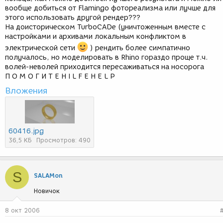
вообще добиться от Flamingo фотореализма или лучше для
этого использовать другой рендер???
На доисторическом TurboCADe (уничтоженным вместе с
настройками и архивами локальным конфликтом в
электрической сети
) рендить более симпатично
получалось, но моделировать в Rhino гораздо проще т.ч.
волей-неволей приходится пересаживаться на носорога
П О М О Г И Т Е H I L F E H E L P
Вложения
60416.jpg
36,5 КБ
Просмотров: 490
S
SALAMon
Новичок
8 окт 2006