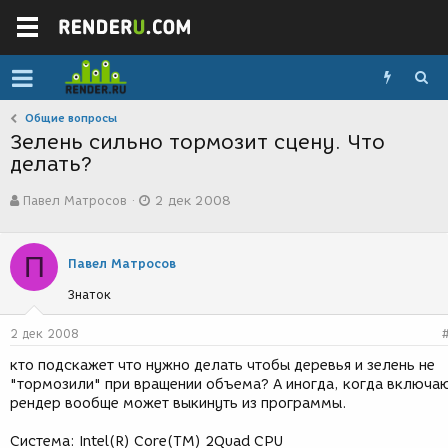
Общие вопросы
Зелень сильно тормозит сцену. Что
делать?
А
Д
Павел Матросов
2 дек 2008
в
а
т
т
о
а
П
р
с
Павел Матросов
т
о
Знаток
е
з
м
д
ы
а
2 дек 2008
н
кто подскажет что нужно делать чтобы деревья и зелень не
и
"тормозили" при вращении объема? А иногда, когда включа
я
рендер вообще может выкинуть из программы.
Система: Intel(R) Core(TM) 2Quad CPU