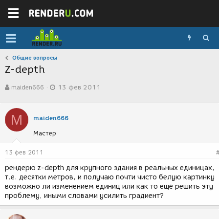
Общие вопросы
Z-depth
А
Д
maiden666
13 фев 2011
в
а
т
т
о
а
M
р
с
maiden666
т
о
Мастер
е
з
м
д
ы
а
13 фев 2011
н
рендерю z-depth для крупного здания в реальных единицах,
и
т.е. десятки метров, и получаю почти чисто белую картинку
я
возможно ли изменением единиц или как то ещё решить эту
проблему, иными словами усилить градиент?