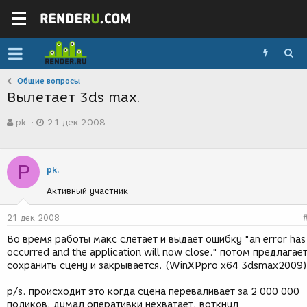
Общие вопросы
Вылетает 3ds max.
А
Д
pk.
21 дек 2008
в
а
т
т
о
а
р
с
P
pk.
т
о
е
з
Активный участник
м
д
ы
а
21 дек 2008
н
и
Во время работы макс слетает и выдает ошибку "an error has
я
occurred and the application will now close." потом предлагае
сохранить сцену и закрывается. (WinXPpro x64 3dsmax2009)
p/s. происходит это когда сцена переваливает за 2 000 000
поликов, думал оперативки нехватает, воткнул