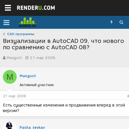
CAD-программы
Визуализации в АutoCAD 09, что нового
по сравнению с AutoCAD 08?
А
Д
Mangust
21 мар 2008
в
а
т
т
о
а
M
р
с
Mangust
т
о
Активный участник
е
з
м
д
ы
а
21 мар 2008
н
Есть существенные изменения и продвижения вперед в этой
и
версии?
я
Pasha_sevkav