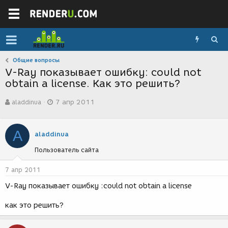
Общие вопросы
V-Ray показывает ошибку: could not
obtain a license. Как это решить?
А
Д
aladdinua
7 апр 2011
в
а
т
т
о
а
A
р
с
aladdinua
т
о
Пользователь сайта
е
з
м
д
ы
а
7 апр 2011
н
V-Ray показывает ошибку :could not obtain a license
и
я
как это решить?