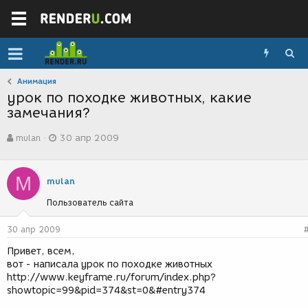
Анимация
урок по походке животных, какие
замечания?
А
Д
mulan
30 апр 2009
в
а
т
т
о
а
M
р
с
mulan
т
о
Пользователь сайта
е
з
м
д
ы
а
30 апр 2009
н
Привет, всем,
и
вот - написала урок по походке животных
я
http://www.keyframe.ru/forum/index.php?
showtopic=99&pid=374&st=0&#entry374