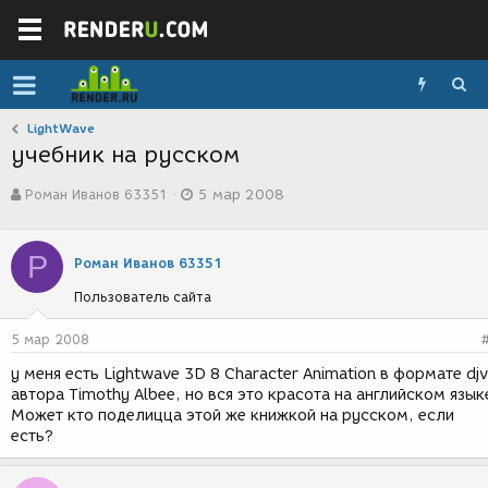
LightWave
учебник на русском
А
Д
Роман Иванов 63351
5 мар 2008
в
а
т
т
о
а
Р
р
с
Роман Иванов 63351
т
о
Пользователь сайта
е
з
м
д
ы
а
5 мар 2008
н
у меня есть Lightwave 3D 8 Character Animation в формате dj
и
автора Timothy Albee, но вся это красота на английском язык
я
Может кто поделицца этой же книжкой на русском, если
есть?