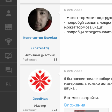
6 фев 2009
РАБОТА
- может тормозит подгрузк
- попробуй создать новую 
REN
ЖУРНАЛ
может тормоза уйдут
- попробуй переустановить
Константин Цымбал
КОНКУРСЫ
(KostenTS)
КУРСЫ
Активный участник
Рейтинг
13
ФОРУМ
6 фев 2009
Я бы посоветовал вообще 
RU
материалы а только активн
Русский
штука..
Вот мои настройки.
GoodMan
Вложения
Мастер
Рейтинг
274