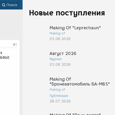
Поиск
Новые поступления
Making Of "Leprechaun"
Making of
03.08.2026
#1
их
Август 2026
64bit
Журнал
02.08.2026
Making Of
"Бронеавтомобиль БА-М85"
Making of
Публикации
28.07.2026