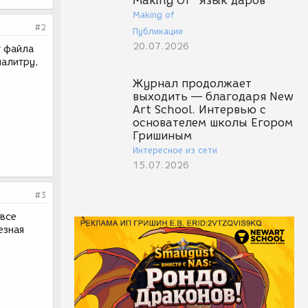
Making Of "Язык даров"
Making of
#2
Публикации
20.07.2026
т файла
палитру,
Журнал продолжает
выходить — благодаря New
Art School. Интервью с
основателем школы Егором
Гришиным
Интересное из сети
15.07.2026
#3
 все
езная