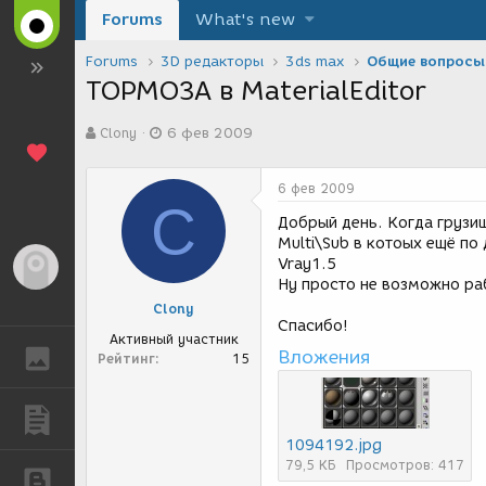
Forums
What's new
Forums
3D редакторы
3ds max
Общие вопросы
ТОРМОЗА в MaterialEditor
А
Д
Clony
6 фев 2009
в
а
т
т
о
а
6 фев 2009
р
с
C
т
о
Добрый день. Когда грузиш
е
з
Multi\Sub в котоых ещё по
м
д
Vray1.5
Гость
ы
а
Ну просто не возможно раб
н
Clony
и
Спасибо!
я
Активный участник
Вложения
ГАЛЕРЕЯ
Рейтинг
15
ПУБЛИКАЦИИ
1094192.jpg
79,5 КБ
Просмотров: 417
БЛОГИ