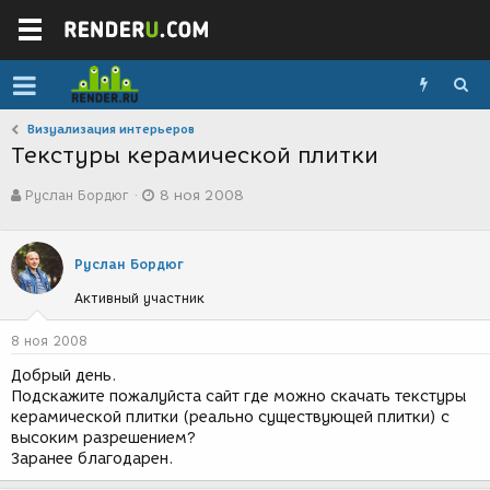
Визуализация интерьеров
Текстуры керамической плитки
А
Д
Руслан Бордюг
8 ноя 2008
в
а
т
т
о
а
р
с
Руслан Бордюг
т
о
Активный участник
е
з
м
д
ы
а
8 ноя 2008
н
Добрый день.
и
Подскажите пожалуйста сайт где можно скачать текстуры
я
керамической плитки (реально существующей плитки) с
высоким разрешением?
Заранее благодарен.