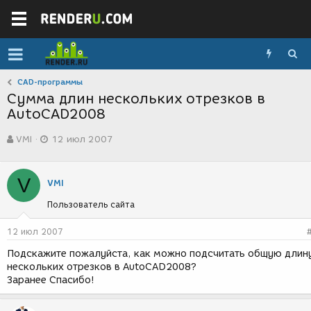
CAD-программы
Сумма длин нескольких отрезков в
AutoCAD2008
А
Д
VMI
12 июл 2007
в
а
т
т
о
а
V
р
с
VMI
т
о
Пользователь сайта
е
з
м
д
ы
а
12 июл 2007
н
Подскажите пожалуйста, как можно подсчитать общую длин
и
нескольких отрезков в AutoCAD2008?
я
Заранее Спасибо!