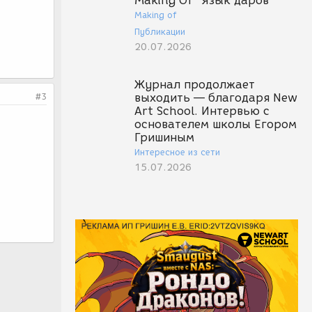
Making Of "Язык даров"
Making of
Публикации
20.07.2026
Журнал продолжает
#3
выходить — благодаря New
Art School. Интервью с
основателем школы Егором
Гришиным
Интересное из сети
15.07.2026