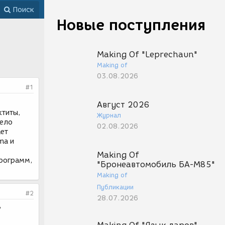
Поиск
Новые поступления
Making Of "Leprechaun"
Making of
03.08.2026
#1
Август 2026
ктиты,
Журнал
дело
02.08.2026
ает
ma и
Making Of
программ,
"Бронеавтомобиль БА-М85"
Making of
Публикации
#2
28.07.2026
?