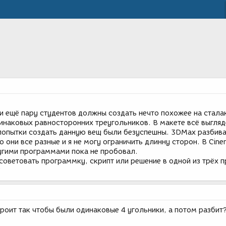
и ещё пару студентов должны создать нечто похожее на стала
динаковых равносторонних треугольников. В макете всё выгля
 попытки создать данную вещ были безуспешны. 3DMax разбив
о они все разные и я не могу ограничить длинну сторон. В Cine
ругими программами пока не пробовал.
советовать программку, скрипт или решение в одной из трёх 
!
роит так чтобы были одинаковые 4 угольники, а потом разбит