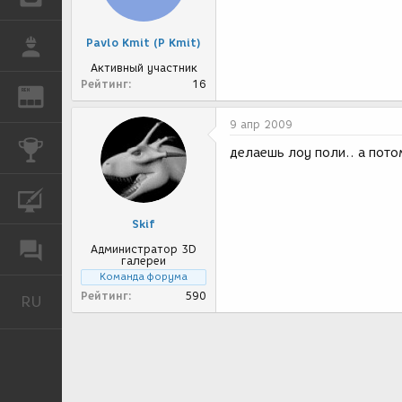
Pavlo Kmit (P Kmit)
РАБОТА
Активный участник
Рейтинг
16
REN
ЖУРНАЛ
9 апр 2009
КОНКУРСЫ
делаешь лоу поли.. а пот
КУРСЫ
Skif
ФОРУМ
Администратор 3D
галереи
Команда форума
Рейтинг
590
RU
Русский