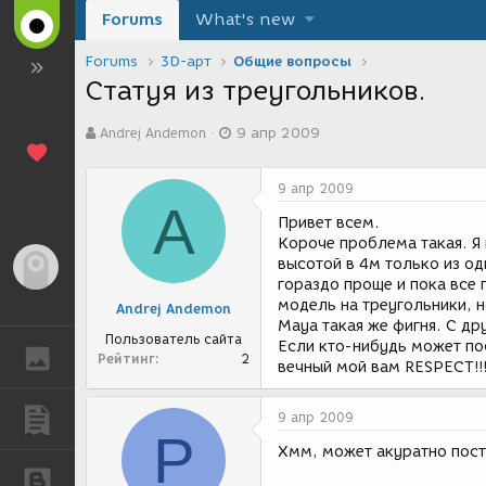
Forums
What's new
Forums
3D-арт
Общие вопросы
Статуя из треугольников.
А
Д
Andrej Andemon
9 апр 2009
в
а
т
т
о
а
9 апр 2009
р
с
A
т
о
Привет всем.
е
з
Короче проблема такая. Я 
м
д
высотой в 4м только из о
Гость
ы
а
гораздо проще и пока все
н
модель на треугольники, н
Andrej Andemon
и
Maya такая же фигня. С д
я
Пользователь сайта
Если кто-нибудь может по
ГАЛЕРЕЯ
Рейтинг
2
вечный мой вам RESPECT!!
ПУБЛИКАЦИИ
9 апр 2009
P
Хмм, может акуратно пост
БЛОГИ