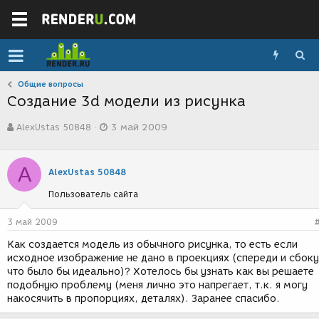
Общие вопросы
Создание 3d модели из рисунка
А
Д
AlexUstas 50848
3 май 2009
в
а
т
т
о
а
A
р
с
AlexUstas 50848
т
о
Пользователь сайта
е
з
м
д
ы
а
3 май 2009
н
Как создается модель из обычного рисунка, то есть если
и
исходное изображение не дано в проекциях (спереди и сбоку
я
что было бы идеально)? Хотелось бы узнать как вы решаете
подобную проблему (меня лично это напрегает, т.к. я могу
накосячить в пропорциях, деталях). Заранее спасибо.